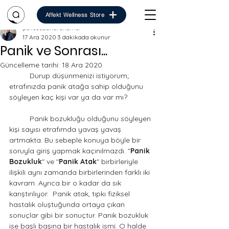
Affekt Wellness Store
psksuedakarakamci
17 Ara 2020
3 dakikada okunur
Panik ve Sonrası...
Güncelleme tarihi:
18 Ara 2020
	Durup düşünmenizi istiyorum; 
etrafınızda panik atağa sahip olduğunu 
söyleyen kaç kişi var ya da var mı? 
	Panik bozukluğu olduğunu söyleyen 
kişi sayısı etrafımda yavaş yavaş 
artmakta. Bu sebeple konuya böyle bir 
soruyla giriş yapmak kaçınılmazdı. "
Panik 
Bozukluk
" ve "
Panik Atak
" birbirleriyle 
ilişkili aynı zamanda birbirlerinden farklı iki 
kavram. Ayrıca bir o kadar da sık 
karıştırılıyor.  Panik atak, tıpkı fiziksel 
hastalık oluştuğunda ortaya çıkan 
sonuçlar gibi bir sonuçtur. Panik bozukluk 
ise başlı başına bir hastalık ismi. O halde 