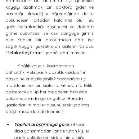
artmaktadır. Bu durumda kişi genellikle 
kaygıyı azaltmak için doktora gider ve 
hastalığı olmadığını öğrendiğinde de o 
düşüncesini ortadan kaldırmış olur. Bu 
yolla hastalandığı düşüncesi ve doktora 
gitme düşüncesi ise kısır döngüye girmiş 
olur. Yapılan bir araştırmaya göre ise 
sağlık kaygısı yüksek olan kişilerin fazlaca 
"
felaketleştirme
" yaptığı görülmüştür. 
	Sağlık kaygısı kavramından 
bahsettik. Peki panik bozukluk şiddetini 
başka neler etkileyebilir? Yazacağım üç 
maddenin her biri kişiler tarafından farklılık 
gösterecek olup her maddenin herkeste 
bulunmasına da gerek yoktur. Burada 
yazılanlar ihtimaller düşünülerek yapılmış 
araştırmalardan derlenmiştir. 
Yapılan araştırmaya göre,
 öfkesini 
dışa yansıtmadan içinde tutan kişiler 
panik belirtilerinin şiddetinin arttığı 