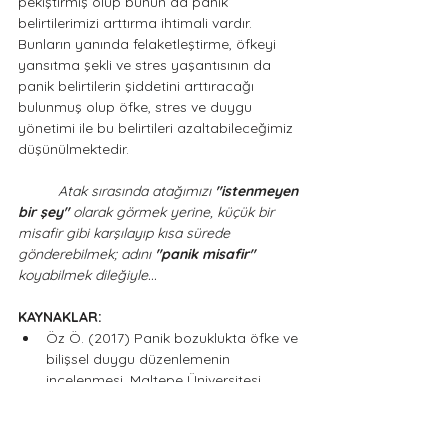
pekiştirmiş olup bunun da panik 
belirtilerimizi arttırma ihtimali vardır. 
Bunların yanında felaketleştirme, öfkeyi 
yansıtma şekli ve stres yaşantısının da 
panik belirtilerin şiddetini arttıracağı 
bulunmuş olup öfke, stres ve duygu 
yönetimi ile bu belirtileri azaltabileceğimiz 
düşünülmektedir. 
Atak sırasında atağımızı 
"istenmeyen 
bir şey"
 olarak görmek yerine, küçük bir 
misafir gibi karşılayıp kısa sürede 
gönderebilmek; adını 
"panik misafir"
koyabilmek dileğiyle... 
KAYNAKLAR: 
Öz Ö. (2017) Panik bozuklukta öfke ve 
bilişsel duygu düzenlemenin 
incelenmesi, Maltepe Üniversitesi 
Sosyal Bilimler Enstitüsü Psikoloji 
Anabilim Dalı. İstanbul
Karapıçak K. Ö., Aslan S. Utku Ç. 