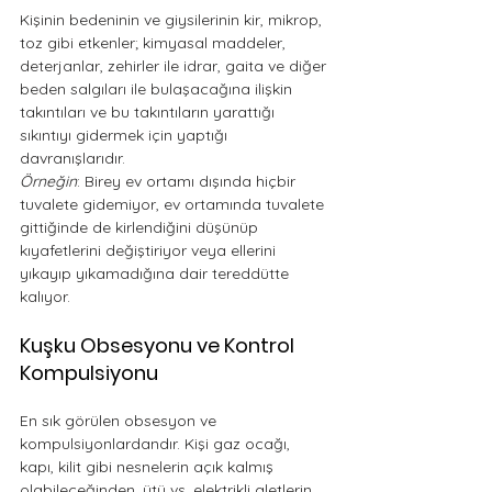
Kişinin bedeninin ve giysilerinin kir, mikrop, 
toz gibi etkenler; kimyasal maddeler, 
deterjanlar, zehirler ile idrar, gaita ve diğer 
beden salgıları ile bulaşacağına ilişkin 
takıntıları ve bu takıntıların yarattığı 
sıkıntıyı gidermek için yaptığı 
davranışlarıdır.
Örneğin
: Birey ev ortamı dışında hiçbir 
tuvalete gidemiyor, ev ortamında tuvalete 
gittiğinde de kirlendiğini düşünüp 
kıyafetlerini değiştiriyor veya ellerini 
yıkayıp yıkamadığına dair tereddütte 
kalıyor. 
Kuşku Obsesyonu ve Kontrol 
Kompulsiyonu
En sık görülen obsesyon ve 
kompulsiyonlardandır. Kişi gaz ocağı, 
kapı, kilit gibi nesnelerin açık kalmış 
olabileceğinden, ütü vs. elektrikli aletlerin 