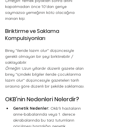
Örneğin
: Yemek piştikten sonra altını 
kapatmadan önce 10'dan geriye 
saymazsa yemeğinin kötü olacağına 
inanan kişi. 
Biriktirme ve Saklama 
Kompulsiyonları
Birey "ileride lazım olur" düşüncesiyle 
gerekli olmayan bir şeyi birktirebilir / 
saklayabilir.
Örneğin
: Uzun yıllardır düzenli gazete alan 
birey "içindeki bilgiler ileride çocuklarıma 
lazım olur" düşüncesiyle gazeteleri tarih 
sırasına göre düzenli bir şekilde saklaması. 
OKB'nin Nedenleri Nelerdir? 
Genetik Nedenler:
 Okb'li hastaların 
anne-babalarında veya 1. derece 
akrabalarında bu tarz tutumların 
görülmesi hastalığın genetik 