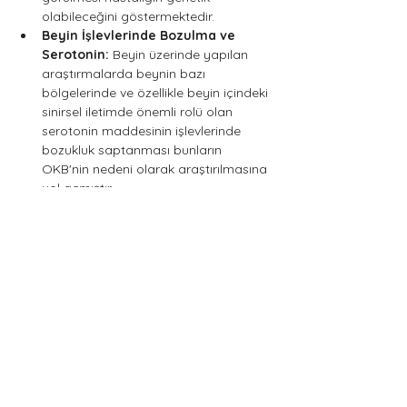
olabileceğini göstermektedir.
Beyin İşlevlerinde Bozulma ve 
Serotonin: 
Beyin üzerinde yapılan 
araştırmalarda beynin bazı 
bölgelerinde ve özellikle beyin içindeki 
sinirsel iletimde önemli rolü olan 
serotonin maddesinin işlevlerinde 
bozukluk saptanması bunların 
OKB'nin nedeni olarak araştırılmasına 
yol açmıştır. 
Çocukluk Çağı Travmaları:
 Çocukluk 
çağı travmalarına maruz kalanlarda 
ileri dönem yaşantılarında önemli bir 
stres yaşantısı ardından OKB'nin 
çıkabilmesi, erken çocukluk 
dönemlerinin OKB gelişiminde önemli 
rol oynadığını göstermektedir. 
Kişilik Özellikleri:
 Kişilik yapısı olarak 
titiz, ayrıntıcı, mükemmelliyetçi 
özelliklere sahip kişiler OKB'ye yatkın 
kişiler olarak değerlendirilmektedir
.