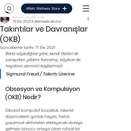
Affekt Wellness Store
Damla Nur Durmuş
10 Eki 2021
3 dakikada okunur
Takıntılar ve Davranışlar
(OKB)
Güncelleme tarihi:
11 Eki 2021
Bana söylediğine göre, kendi fikirleri ile 
savaşırken yıllarını harcamış, böylece de 
hayatının zeminini kaybetmişti.
Sigmund Freud / Takıntı Üzerine
Obsesyon ve Kompulsiyon 
(OKB) Nedir?
Obsesif kompulsif bozukluk, takıntılı 
düşüncelerin günlük hayatı, hatta 
yaşamsal aktiviteleri etkileyecek düzeye 
gelmesi sonucu ortaya çıkan ruhsal bir 