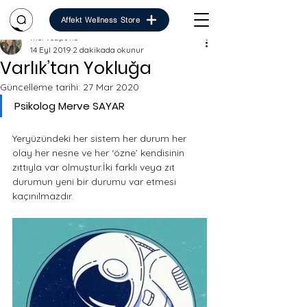
Affekt Wellness Store
merveap8113
14 Eyl 2019
2 dakikada okunur
Varlık’tan Yokluğa
Güncelleme tarihi:
27 Mar 2020
Psikolog Merve SAYAR
Yeryüzündeki her sistem her durum her 
olay her nesne ve her ‘özne’ kendisinin 
zıttıyla var olmuştur.İki farklı veya zıt 
durumun yeni bir durumu var etmesi 
kaçınılmazdır. 