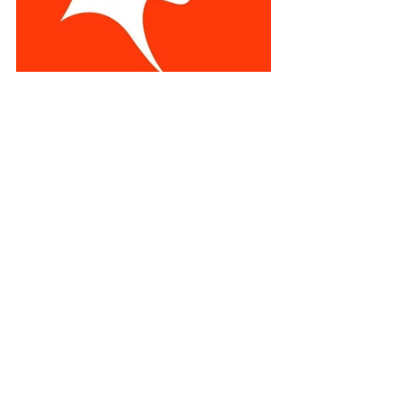
Varlık sadece var, var-oluş’ anlamı gereği 
bir süreç gerektirir.’Varlığın’(öznenin) var-
olması için ise ‘yokluğun’ olması gerekir.
Yorumlar
0.0 / 5 (0)
Yorum yapın ve puanlayın...