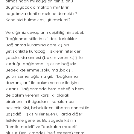
olmasından mı kaygılanırsınız, onu 
duymayacak olmaktan mı? Birini 
hayatınıza dahil etmek ne demektir? 
Kendinizi bulmak mı, yitirmek mi?
Verdiğimiz cevapların çeşitliliğinin sebebi 
"bağlanma stillerimiz" deki farklılıklar. 
Bağlanma kuramına göre kişinin 
yetişkinlikte kuracağı ilişkilerin nitelikleri 
çocuklukta annesi (bakım veren kişi) ile 
kurduğu bağlanma ilişkisine bağlıdır. 
Bebeklikte emme ,sokulma ,bakış , 
gülümseme, ağlama gibi "bağlanma 
davranışları" ile bakım verenle iletişim 
kurarız. Bağlanmada hem bebeğin hem 
de bakım verenin karşılıklı olarak 
birbirlerinin ihtiyaçlarını karşılaması 
beklenir. Kişi, bebeklikten itibaren annesi ile 
yaşadığı ilişkisini ilerleyen yıllarda diğer 
ilişkilerine geneller. Bu sayede kişinin 
"benlik modeli" ve "başkaları modeli" 
oluşur. Benlik modeli (self-esteem) terimi 