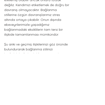
etkilemiş olabilir ancak onlara tutsak 
değiliz. Kendimizi etiketlemek de doğru bir 
davranış olmayacaktır. Bağlanma 
stillerine özgün davranışlarımız stres 
altında ortaya çıkabilir. Onun dışında 
ebeveynlerimizle yaşadığımız 
bağlanmadaki eksiklilerin tam tersi bir 
ilişkide tamamlanması mümkündür.
Şu anki ve geçmiş ilişkilerinizi göz önünde 
bulundurarak bağlanma stilinizi 
keşfedebilir, farkındalığınızı artırarak 
güvenli bağlanma stili oluşturmak için 
kullanabilirsiniz.
Kaygı ve korkularınız ilişkilerinizi yıpratan, 
size ve sevdiklerinize zarar veren noktaya 
geldiğinde bir uzman yardımı ile kendinizi 
tanımanız faydalı olacaktır.
Son olarak, Maslow'a göre hayatımızı 
anlamlandırmak için bir ihtiyaçlar 
hiyerarşisine sahibiz. Fizyolojik ihtiyaçlar 