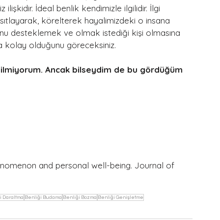
işkidir. İdeal benlik kendimizle ilgilidir. İlgi 
ısıtlayarak, körelterek hayalimizdeki o insana 
onu desteklemek ve olmak istediği kişi olmasına 
ha kolay olduğunu göreceksiniz.
 bilmiyorum. Ancak bilseydim de bu gördüğüm 
enomenon and personal well-being. Journal of 
i Daraltma
Benliği Budama
Benliği Bozma
Benliği Genişletme