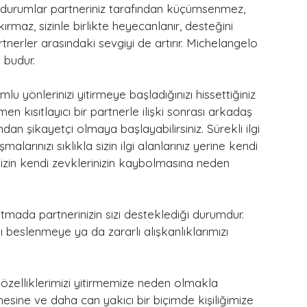
lan durumlar partneriniz tarafından küçümsenmez, 
i kırmaz, sizinle birlikte heyecanlanır, desteğini 
partnerler arasındaki sevgiyi de artırır. Michelangelo 
 budur.
umlu yönlerinizi yitirmeye başladığınızı hissettiğiniz 
n kısıtlayıcı bir partnerle ilişki sonrası arkadaş 
ğından şikayetçi olmaya başlayabilirsiniz. Sürekli ilgi 
larınızı sıklıkla sizin ilgi alanlarınız yerine kendi 
sizin kendi zevklerinizin kaybolmasına neden 
ltmada partnerinizin sizi desteklediği durumdur. 
 beslenmeye ya da zararlı alışkanlıklarımızı 
özelliklerimizi yitirmemize neden olmakla 
sine ve daha can yakıcı bir biçimde kişiliğimize 