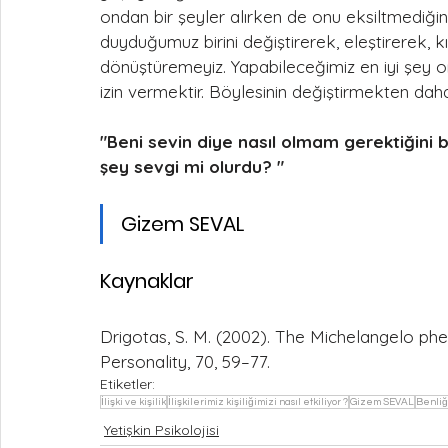
ondan bir şeyler alırken de onu eksiltmediğiniz il
duyduğumuz birini değiştirerek, eleştirerek, k
dönüştüremeyiz. Yapabileceğimiz en iyi şey 
izin vermektir. Böylesinin değiştirmekten da
"Beni sevin diye nasıl olmam gerektiğini
şey sevgi mi olurdu? "
Gizem SEVAL
Kaynaklar
Drigotas, S. M. (2002). The Michelangelo ph
Personality, 70, 59–77.
Etiketler:
İlişki ve kişilik
İlişkilerimiz kişiliğimizi nasıl etkiliyor ?
Gizem SEVAL
Benliğ
Yetişkin Psikolojisi