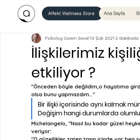
Ana Sayfa
B
Affekt Wellness Store
Psikolog Gizem Seval
10 Şub 2021
2 dakikada
İlişkilerimiz kişil
etkiliyor ?
"Önceden böyle değildim,o hayatıma gird
olsa bunu yapmazdım..."
Bir ilişki içerisinde aynı kalmak müm
Değişim hangi durumlarda oluml
Michelangelo, "Nasıl bu kadar güzel heyke
veriyor:
"O güzellikler zaten taşın içinde var,ben sa