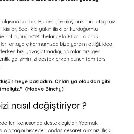
algısına sahibiz. Bu benliğe ulaşmak için  attığımız 
işiler, özellikle yakın ilişkiler kurduğumuz 
zde rol oynuyor."Michelangelo Etkisi" olarak 
kleri ortaya çıkarmamızda bize yardım ettiği, ideal 
rlerken bizi yavaşlatmadığı, adımlarımızı geri 
ik gelişimimizi desteklerken bunun tam tersi 
r.
 düşünmeye başladım. Onları ya oldukları gibi 
meliyiz."  (Maeve Binchy)
izi nasıl değiştiriyor ?
 hedefleri konusunda destekleyicidir. Yapmak 
 olacağını hisseder, ondan cesaret alırsınız. İlişki 