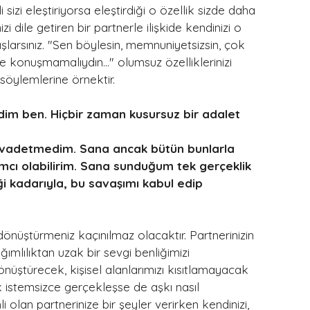
 sizi eleştiriyorsa eleştirdiği o özellik sizde daha 
i dile getiren bir partnerle ilişkide kendinizi o 
şlarsınız. "Sen böylesin, memnuniyetsizsin, çok 
e konuşmamalıydın..." olumsuz özelliklerinizi 
söylemlerine örnektir.
im ben. Hiçbir zaman kusursuz bir adalet 
 vadetmedim. Sana ancak bütün bunlarla 
ı olabilirim. Sana sunduğum tek gerçeklik 
i kadarıyla, bu savaşımı kabul edip 
mlılıktan uzak bir sevgi benliğimizi 
dönüştürecek, kişisel alanlarımızı kısıtlamayacak 
k istemsizce gerçekleşse de aşkı nasıl 
olan partnerinize bir şeyler verirken kendinizi, 