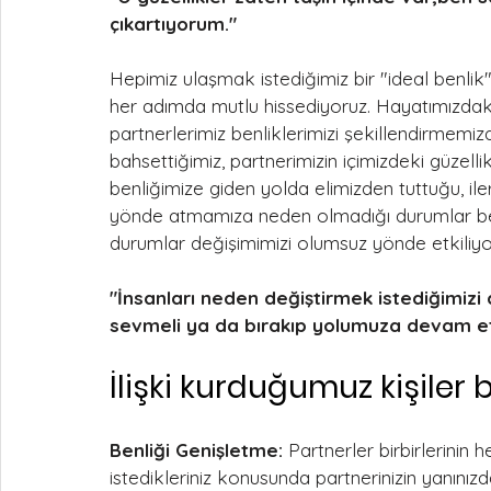
çıkartıyorum."
Hepimiz ulaşmak istediğimiz bir "ideal benlik" 
her adımda mutlu hissediyoruz. Hayatımızdaki k
partnerlerimiz benliklerimizi şekillendirmemi
bahsettiğimiz, partnerimizin içimizdeki güzelli
benliğimize giden yolda elimizden tuttuğu, ile
yönde atmamıza neden olmadığı durumlar benl
durumlar değişimimizi olumsuz yönde etkiliyo
"İnsanları neden değiştirmek istediğimizi
sevmeli ya da bırakıp yolumuza devam et
İlişki kurduğumuz kişiler b
Benliği Genişletme:
 Partnerler birbirlerinin
istedikleriniz konusunda partnerinizin yanınızda