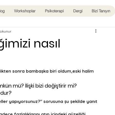
log
Workshoplar
Psikoterapi
Dergi
Bizi Tanıyın
 okunur
iğimizi nasıl
ikten sonra bambaşka biri oldum,eski halim 
kün mü? İlişki bizi değiştirir mi? 
udur?
ller yapıyorsunuz?" sorusuna şu şekilde yanıt 
dece fazlalıklarını atıp içindeki güzelliği 