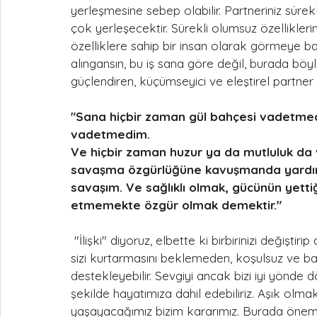
yerleşmesine sebep olabilir. Partneriniz sürekli
çok yerleşecektir. Sürekli olumsuz özellikleriniz
özelliklere sahip bir insan olarak görmeye ba
alıngansın, bu iş sana göre değil, burada böyl
güçlendiren, küçümseyici ve eleştirel partner 
"Sana hiçbir zaman gül bahçesi vadetmed
vadetmedim.
Ve hiçbir zaman huzur ya da mutluluk da
savaşma özgürlüğüne kavuşmanda yardımc
savaşım. Ve sağlıklı olmak, gücünün yettiğ
etmemekte özgür olmak demektir."
 "İlişki" diyoruz, elbette ki birbirinizi değiştirip dönüştürmeniz kaçınılmaz olacaktır. Partnerinizin 
sizi kurtarmasını beklemeden, koşulsuz ve bağı
destekleyebilir. Sevgiyi ancak bizi iyi yönde 
şekilde hayatımıza dahil edebiliriz. Aşık olma
yaşayacağımız bizim kararımız. Burada önemli 