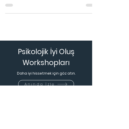
algısına sahibiz. Bu benliğe ulaşmak için
attığımız her adımda mutlu hissediyoruz.
Hayatımız
Psikolojik İyi Oluş
Workshopları
Daha iyi hissetmek için göz atın.
Anında İzle