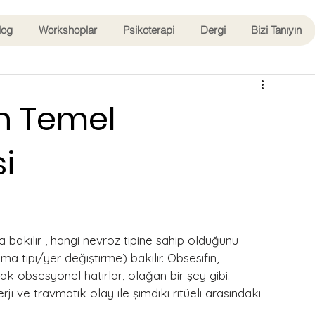
log
Workshoplar
Psikoterapi
Dergi
Bizi Tanıyın
n Temel
si
bakılır , hangi nevroz tipine sahip olduğunu 
 tipi/yer değiştirme) bakılır. Obsesifin, 
cak obsesyonel hatırlar, olağan bir şey gibi. 
 ve travmatik olay ile şimdiki ritüeli arasındaki 