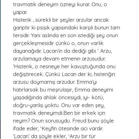
travmatik deneyim özneyi kurar. Onu, o 
yapar. 
Histerik , sürekli bir şeyler arzular ancak 
gariptir ki psişik yapısındaki karşılı bunun tam 
tersidir. Yani aslında en son istediği şey onun 
gerçekleşmesidir çünkü o, onun varlık 
dayanağıdır. Lacan’ın da dediği gibi ‘ Arzu, 
arzulamaya devam etmenin arzusudur. 
’Histerik, o nesneye her kavuştuğunda onu 
değiştirecek. Çünkü Lacan der ki, histeriğin 
arzusu doymamış arzudur. Emma’yı 
hatırlarsak bu meşrulaşır, Emma deneyimi 
yaşadığında ahlak öncesiydi, iyi- kötü, 
doğru-yanlış yoktu. Onu var eden şey, 
travmatik deneyimdi.Ben bir erkek için 
neyim? Onun sorusuydu. Freud bunu şöyle 
ifade eder, ‘Keyfin ötesinde acı vardır. 
’Lacan’ da şöyle ekler, ‘Arzu bir tür 