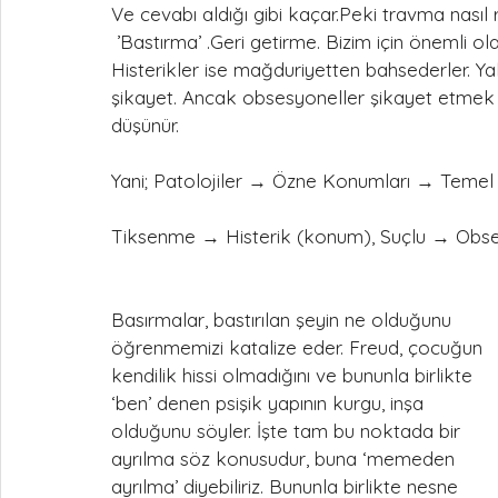
Ve cevabı aldığı gibi kaçar.Peki travma nasıl 
 ’Bastırma’ .Geri getirme. Bizim için önemli olan budur, yaşamın durmaksızın içindedir çünkü. 
Histerikler ise mağduriyetten bahsederler. Yak
şikayet. Ancak obsesyoneller şikayet etmek y
düşünür.
Yani; Patolojiler → Özne Konumları → Temel
Tiksenme → Histerik (konum), Suçlu → Obs
Basırmalar, bastırılan şeyin ne olduğunu 
öğrenmemizi katalize eder. Freud, çocuğun 
kendilik hissi olmadığını ve bununla birlikte 
‘ben’ denen psişik yapının kurgu, inşa 
olduğunu söyler. İşte tam bu noktada bir 
ayrılma söz konusudur, buna ‘memeden 
ayrılma’ diyebiliriz. Bununla birlikte nesne 