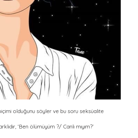
çimi olduğunu söyler ve bu soru seksüalite 
arklıdır, ‘Ben ölümüyüm ?/ Canlı mıyım?’