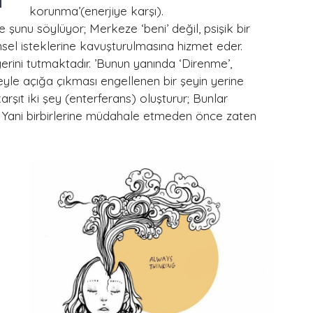
korunma’(enerjiye karşı). 
unu söylüyor; Merkeze ‘beni’ değil, psişik bir 
sel isteklerine kavuşturulmasına hizmet eder. 
ini tutmaktadır. ’Bunun yanında ‘Direnme’, 
e açığa çıkması engellenen bir şeyin yerine 
şıt iki şey (enterferans) oluşturur; Bunlar 
. Yani birbirlerine müdahale etmeden önce zaten 