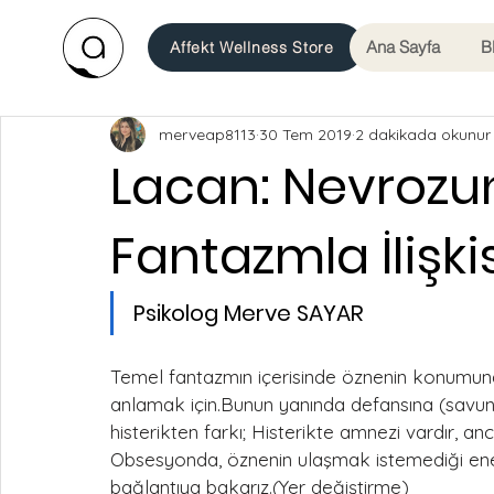
Ana Sayfa
B
Affekt Wellness Store
merveap8113
30 Tem 2019
2 dakikada okunur
Lacan: Nevrozu
Fantazmla İlişki
Psikolog Merve SAYAR
Temel fantazmın içerisinde öznenin konumuna 
anlamak için.Bunun yanında defansına (savunma
histerikten farkı; Histerikte amnezi vardır, an
Obsesyonda, öznenin ulaşmak istemediği enerji
bağlantıya bakarız.(Yer değiştirme)