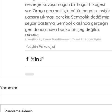
nesneye kavuşamayan bir hayat hikayesi 
var. Oraya geçmesi için bütün hayatını, psişik 
yapısını yıkması gerekir. Sembolik dediğimiz 
şeydir bastırma. Sembolik aslında gerçeğin 
geri dönüşünden başka bir şey değildir.  
Etiketler:
Lacan
Psikolog Merve SAYAR
Nevrozun Temel Fantazmla İlişkisi
Yetişkin Psikolojisi
Yorumlar
Puanlama ekleyin