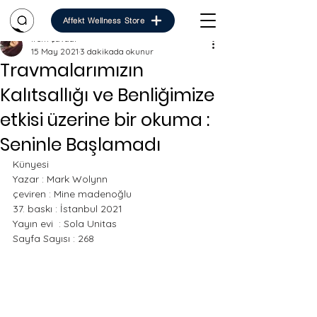
Affekt Wellness Store
İrem çavdar
15 May 2021
3 dakikada okunur
Travmalarımızın
Kalıtsallığı ve Benliğimize
etkisi üzerine bir okuma :
Seninle Başlamadı
Künyesi
Yazar : Mark Wolynn
çeviren : Mine madenoğlu
37. baskı : İstanbul 2021
Yayın evi  : Sola Unitas
Sayfa Sayısı : 268