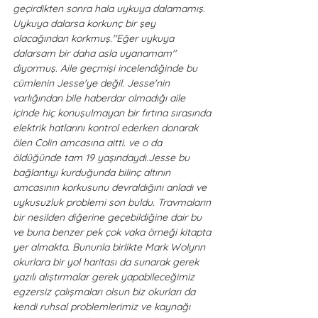
geçirdikten sonra hala uykuya dalamamış. 
Uykuya dalarsa korkunç bir şey 
olacağından korkmuş.''Eğer uykuya 
dalarsam bir daha asla uyanamam'' 
diyormuş. Aile geçmişi incelendiğinde bu 
cümlenin Jesse'ye değil. Jesse'nin 
varlığından bile haberdar olmadığı aile 
içinde hiç konuşulmayan bir fırtına sırasında 
elektrik hatlarını kontrol ederken donarak 
ölen Colin amcasına aitti. ve o da 
öldüğünde tam 19 yaşındaydı.Jesse bu 
bağlantıyı kurduğunda bilinç altının 
amcasının korkusunu devraldığını anladı ve 
uykusuzluk problemi son buldu. Travmaların 
bir nesilden diğerine geçebildiğine dair bu 
ve buna benzer pek çok vaka örneği kitapta 
yer almakta. Bununla birlikte Mark Wolynn 
okurlara bir yol haritası da sunarak gerek 
yazılı alıştırmalar gerek yapabileceğimiz 
egzersiz çalışmaları olsun biz okurları da 
kendi ruhsal problemlerimiz ve kaynağı 