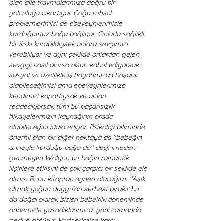
olan aile travmalarımıza doğru bir 
yolculuğa çıkartıyor. Çoğu ruhsal 
problemlerimizi de ebeveynlerimizle 
kurduğumuz bağa bağlıyor. Onlarla sağlıklı 
bir ilişki kurabildiysek onlara sevgimizi 
verebiliyor ve aynı şekilde onlardan gelen 
sevgiyi nasıl olursa olsun kabul ediyorsak 
sosyal ve özellikle iş hayatımızda başarılı 
olabileceğimizi ama ebeveynlerimize 
kendimizi kapattıysak ve onları 
reddediyorsak tüm bu başarısızlık 
hikayelerimizin kaynağının orada 
olabileceğini iddia ediyor. Psikoloji biliminde 
önemli olan bir diğer noktaya da ''bebeğin 
anneyle kurduğu bağa da'' değinmeden 
geçmeyen Wolynn bu bağın romantik 
ilişkilere etkisini de çok çarpıcı bir şekilde ele 
almış. Bunu kitaptan aynen alacağım. ''Aşık 
olmak yoğun duyguları serbest bırakır bu 
da doğal olarak bizleri bebeklik döneminde 
annemizle yaşadıklarımıza, yani zamanda 
geriye götürür. Partnerimize karşı, 