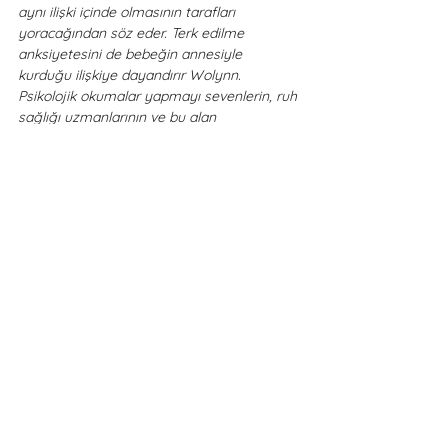
aynı ilişki içinde olmasının tarafları 
yoracağından söz eder. Terk edilme 
anksiyetesini de bebeğin annesiyle 
kurduğu ilişkiye dayandırır Wolynn. 
Psikolojik okumalar yapmayı sevenlerin, ruh 
sağlığı uzmanlarının ve bu alan 
öğrencilerinin mutlaka okuması gereken bir 
kitap olduğunu düşünüyorum. Siz de kendi 
aile geçmişinizde bir yolculuğa çıkmak ve 
bu yolculukta deneyimli bir rehber 
arıyorsanız bu kitap tam size göre, 
geçmişin sırlarını çözmeye görünmeyeni su 
yüzeyine çıkartmaya hazır olun !
Etiketler:
Anksiyete
Edebiyat
kitapönerisi
seninlebaşlamadı
markwolynn
kitapincelemesi
travma
vakaörnekleri
Yetişkin Psikolojisi
Hayatın İçinden
Psikolojik Kitap Önerileri