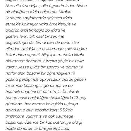
bize ait olmadığını, aile üyelerimizden birine 
ait olduğunu iddia ediyordu. Kitabın 
ilerleyen sayfalarında yalnızca iddia 
etmekle kalmıyor vaka örnekleriyle ve 
onlarca araştırmayla bu iddia ve 
gözlemlerini bilimsel bir zemine 
dayandırıyordu. Şimdi ben de bunu size 
elimden geldiğince açıklamaya çalışacağım 
fakat daha ayrıntılı bilgi için mutlaka kitabı 
okumanızı öneririm. Kitapta şöyle bir vaka 
vardı ; Jesse yıldız bir sporcu ve daima iyi 
notlar alan başarılı bir öğrenciyken 19 
yaşına geldiğinde uykusuzluk olarak geçen 
insomnia başlangıcı görülmüş ve bu 
hastalık hayatını alt üst etmiş. İlk olarak 
bunun nasıl başladığına bakıldığında 19. yaş 
gününde  her zaman kolaylıkla uykuya 
dalarken o gün sabaha karşı 3.30'da 
birdenbire uyanmış ve çok üşümeye 
başlamış. Üzerine bir kaç battaniye aldığı 
halde donarak ve titreyerek 3 saat 