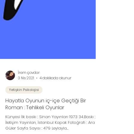
İrem çavdar
3 Nis 2021
4 dakikada okunur