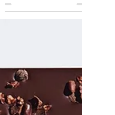
Yetişkin Psikolojisi
Hayatla Oyunun iç-içe Geçtiği Bir
Roman : Tehlikeli Oyunlar
Künyesi İlk baskı : Sinan Yayınları 1973 34.Baskı :
İletişim Yayınları, İstanbul Kapak Fotoğrafı : Ara
Güler Sayfa Sayısı : 479 Leylayla...