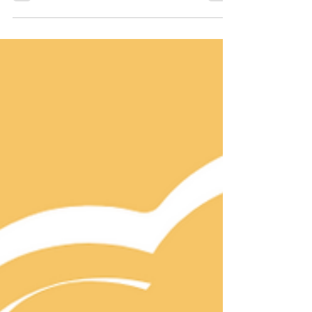
çeviren : Mina Urgan ilk Basım : Temmuz 2001 /
İstanbul 46. Basım : Haziran 2020 /...