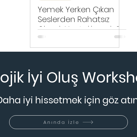
Yemek Yerken Çıkan
Seslerden Rahatsız
Olmak Hastalık mıdır?
lojik İyi Oluş Worksh
Daha iyi hissetmek için göz atın
Anında İzle