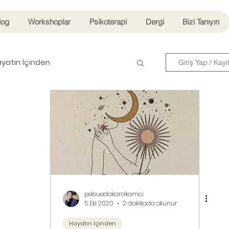
log
Workshoplar
Psikoterapi
Dergi
Bizi Tanıyın
yatın İçinden
Giriş Yap / Kayı
Beslenme ve Diyet
İlişkiler
psksuedakarakamci
5 Eki 2020
2 dakikada okunur
Hayatın İçinden