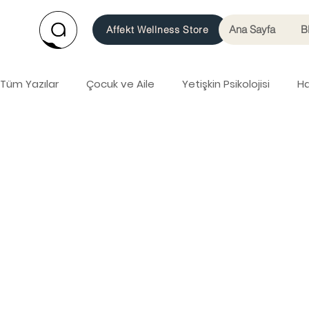
Ana Sayfa
B
Affekt Wellness Store
Tüm Yazılar
Çocuk ve Aile
Yetişkin Psikolojisi
Ha
Psikolojik Film Önerileri
Psikolojik Kitap Önerileri
Akıl Sağlığı