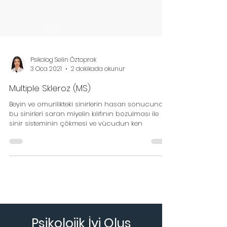
Psikolog Selin Öztoprak
3 Oca 2021
2 dakikada okunur
Multiple Skleroz (MS)
Beyin ve omurilikteki sinirlerin hasarı sonucunda
bu sinirleri saran miyelin kılıfının bozulması ile
sinir sisteminin çökmesi ve vücudun ken