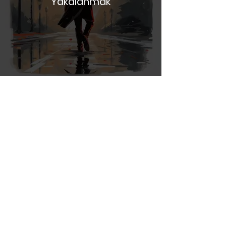
Kokoloji Testi; Yağmura
Yakalanmak