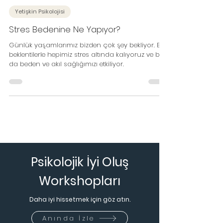
hulyayeral1
8 Ara 2020
3 dakikada okunur
Yetişkin Psikolojisi
Stres Bedenine Ne Yapıyor?
Günlük yaşamlarımız bizden çok şey bekliyor. Bu
beklentilerle hepimiz stres altında kalıyoruz ve bu
da beden ve akıl sağlığımızı etkiliyor.
Psikolojik İyi Oluş
Workshopları